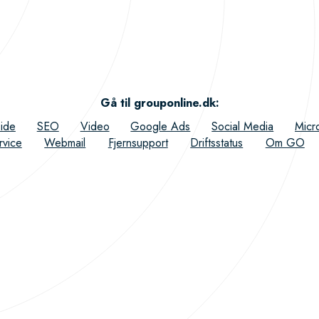
Gå til grouponline.dk
:
ide
SEO
Video
Google Ads
Social Media
Micr
rvice
Webmail
Fjernsupport
Driftsstatus
Om GO