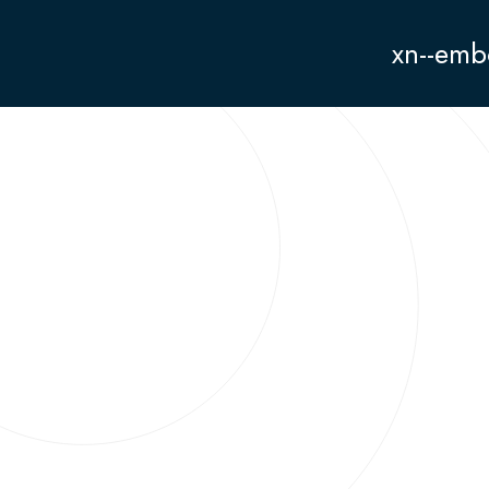
xn--emb